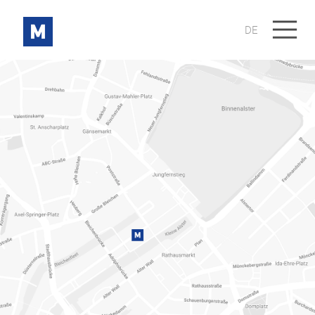
DE
Show on Google Maps?
(external link)
CLICK TO OPEN